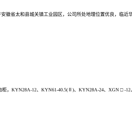
但于安徽省太和县城关镇工业园区，公司所处地理位置优良，临近
28A-12、KYN61-40.5(Ⅱ)、KYN28A-24、XGN □ 